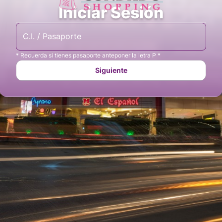
Iniciar Sesión
C.I. / Pasaporte
* Recuerda si tienes pasaporte anteponer la letra P *
Siguiente